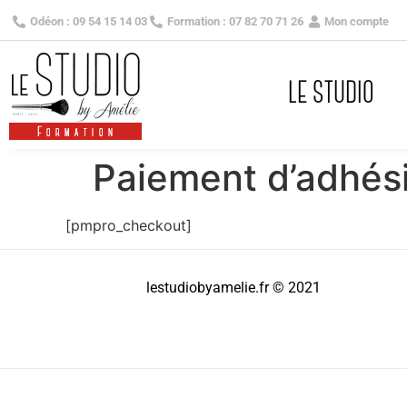
Odéon : 09 54 15 14 03
Formation : 07 82 70 71 26
Mon compte
LE STUDIO
Paiement d’adhés
[pmpro_checkout]
lestudiobyamelie.fr © 2021