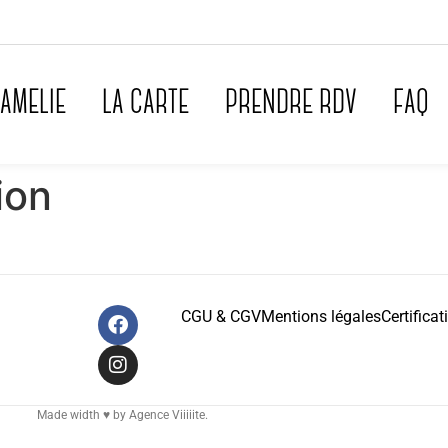
AMELIE
LA CARTE
PRENDRE RDV
FAQ
ion
CGU & CGV
Mentions légales
Certifica
Made width ♥ by
Agence Viiiiite.